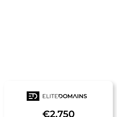
Die Domain
team-
europa.de
steht zum Verkauf
€2,750