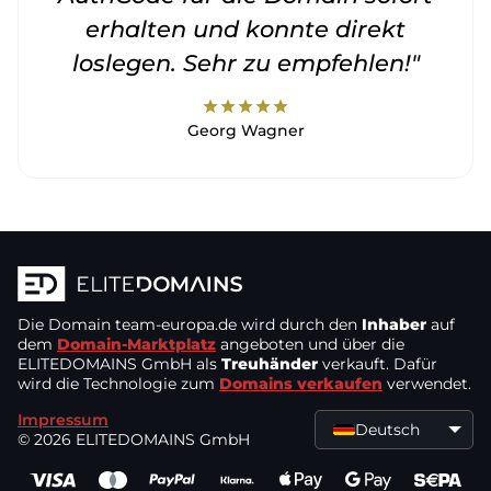
erhalten und konnte direkt
loslegen. Sehr zu empfehlen!"
star
star
star
star
star
Georg Wagner
Die Domain
team-europa.de
wird durch den
Inhaber
auf
dem
Domain-Marktplatz
angeboten und über die
ELITEDOMAINS GmbH als
Treuhänder
verkauft. Dafür
wird die Technologie zum
Domains verkaufen
verwendet.
Impressum
Deutsch
© 2026 ELITEDOMAINS GmbH