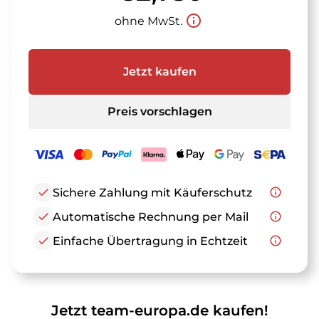
info_outline
ohne MwSt.
Jetzt kaufen
Preis vorschlagen
check
Sichere Zahlung mit Käuferschutz
info_outline
check
Automatische Rechnung per Mail
info_outline
check
Einfache Übertragung in Echtzeit
info_outline
Jetzt team-europa.de kaufen!