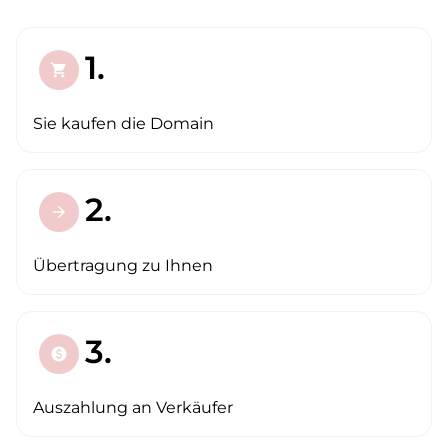
1.
shopping_cart
Sie kaufen die Domain
2.
arrow_forward
Übertragung zu Ihnen
3.
paid
Auszahlung an Verkäufer